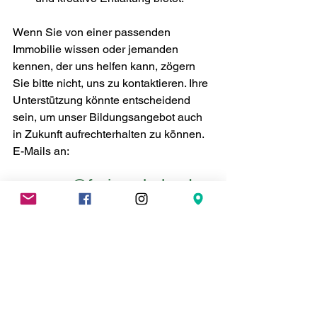
Wenn Sie von einer passenden 
Immobilie wissen oder jemanden 
kennen, der uns helfen kann, zögern 
Sie bitte nicht, uns zu kontaktieren. Ihre 
Unterstützung könnte entscheidend 
sein, um unser Bildungsangebot auch 
in Zukunft aufrechterhalten zu können. 
E-Mails an:
neue@freie-schule.at
Wir danken Ihnen im Voraus für Ihre 
Mithilfe und Ihr Engagement für die 
Bildung in unserer Stadt!
Freie Schule
Verein Selbstbestimmtes Lernen
Bockgasse 16