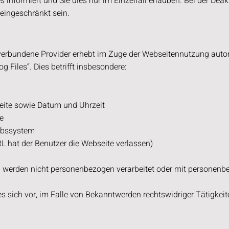
 informiert und Sie dies nur im Einzelfall erlauben. Bei der Dea
eingeschränkt sein.
verbundene Provider erhebt im Zuge der Webseitennutzung auto
 Files“. Dies betrifft insbesondere:
eite sowie Datum und Uhrzeit
e
iebssystem
L hat der Benutzer die Webseite verlassen)
 werden nicht personenbezogen verarbeitet oder mit personenb
es sich vor, im Falle von Bekanntwerden rechtswidriger Tätigkei