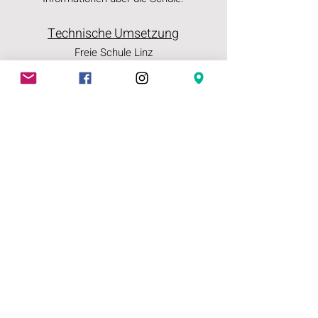
Technische Umsetzung
Freie Schule Linz
Freie Schule
Verein Selbstbestimmtes Lernen
Bockgasse 16
4020 Linz
kontakt@freie-schule.at
www.freie-schule.at
ZVR-Zahl:
935754450
Datenschutz